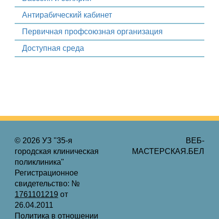
Антирабический кабинет
Первичная профсоюзная организация
Доступная среда
©
2026 УЗ "35-я
ВЕБ-
городская клиническая
МАСТЕРСКАЯ.БЕЛ
поликлиника"
Регистрационное
свидетельство: №
1761101219
от
26.04.2011
Политика в отношении